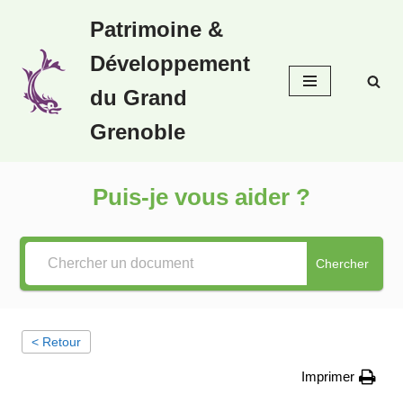
Patrimoine &
Aller
Développement
au
contenu
du Grand
Grenoble
Puis-je vous aider ?
Chercher
< Retour
Imprimer