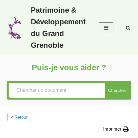
Patrimoine &
Aller
Développement
au
contenu
du Grand
Grenoble
Puis-je vous aider ?
Chercher
< Retour
Imprimer