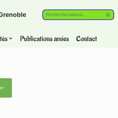
Grenoble
tés
Publications amies
Contact
?
er