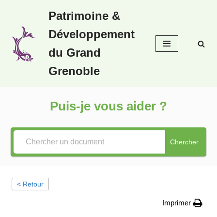
Patrimoine &
Aller
Développement
au
contenu
du Grand
Grenoble
Puis-je vous aider ?
Chercher
< Retour
Imprimer