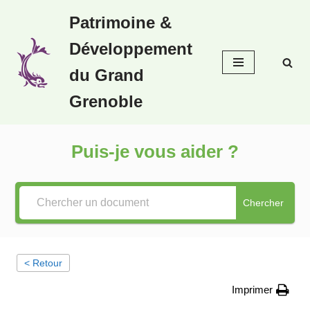
Patrimoine &
Aller
Développement
au
contenu
du Grand
Grenoble
Puis-je vous aider ?
Chercher
< Retour
Imprimer