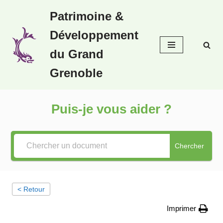
Patrimoine &
Aller
Développement
au
contenu
du Grand
Grenoble
Puis-je vous aider ?
Chercher
< Retour
Imprimer