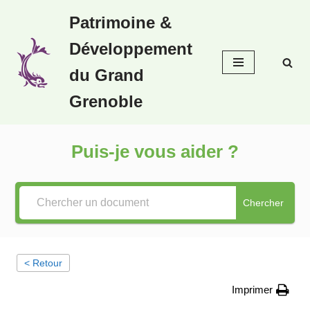
Patrimoine &
Aller
Développement
au
contenu
du Grand
Grenoble
Puis-je vous aider ?
Chercher
< Retour
Imprimer