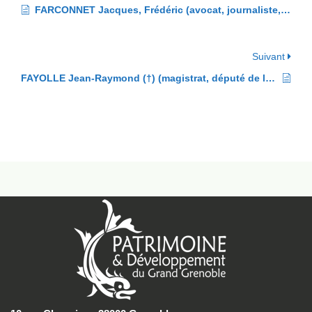
FARCONNET Jacques, Frédéric (avocat, journaliste, député de l’Isère et maire de Grenoble au 19ème s.)
Suivant
FAYOLLE Jean-Raymond (†) (magistrat, député de la Drôme au 18ème s.)