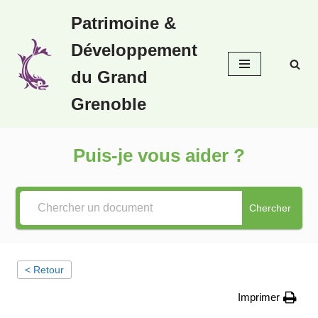
Patrimoine &
Aller
Développement
au
contenu
du Grand
Grenoble
Puis-je vous aider ?
Chercher
< Retour
Imprimer