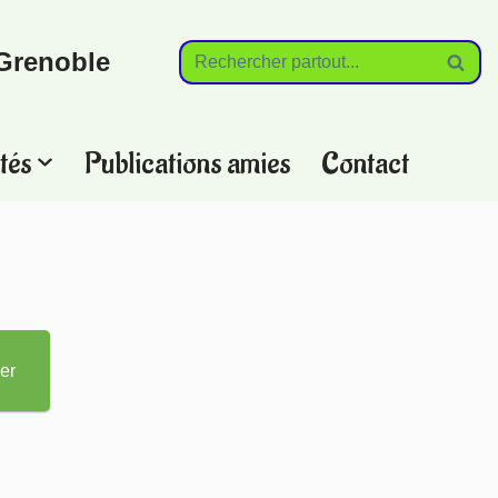
Grenoble
tés
Publications amies
Contact
?
er