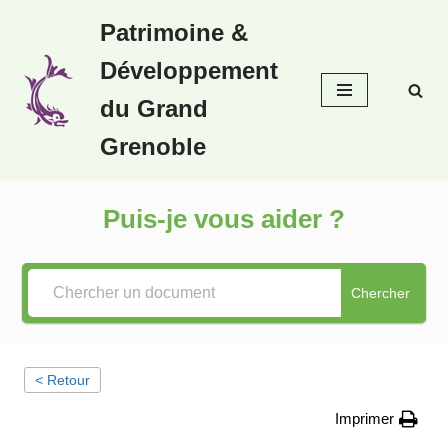
Patrimoine &
Aller
Développement
au
contenu
du Grand
Grenoble
Puis-je vous aider ?
Chercher
< Retour
Imprimer