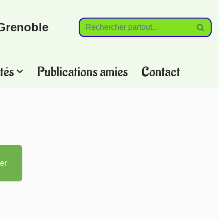
Grenoble
tés
Publications amies
Contact
?
er