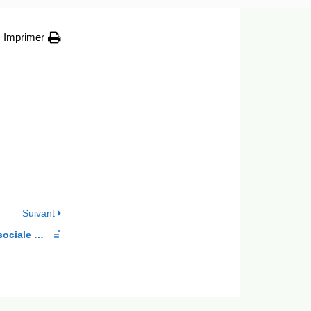
Imprimer
Suivant
Fraternelle ou FraterMut (mutuelle sociale des personnels des services communaux de Grenoble)