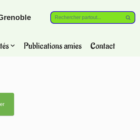
Grenoble
tés
Publications amies
Contact
?
er