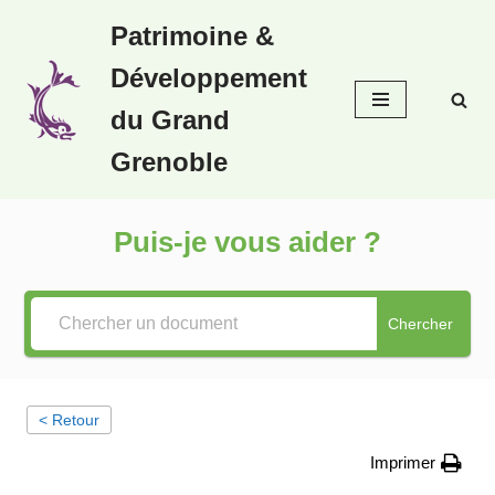
Patrimoine &
Aller
Développement
au
contenu
du Grand
Grenoble
Puis-je vous aider ?
Chercher
< Retour
Imprimer