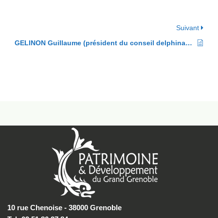
Suivant
GELINON Guillaume (président du conseil delphinal au 15ème s.)
10 rue Chenoise - 38000 Grenoble