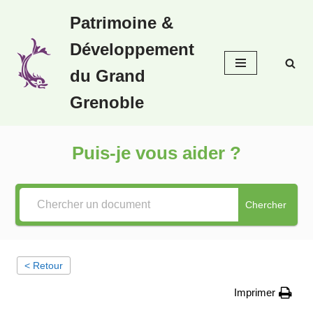
Patrimoine &
Aller
Développement
au
contenu
du Grand
Grenoble
Puis-je vous aider ?
Chercher
< Retour
Imprimer