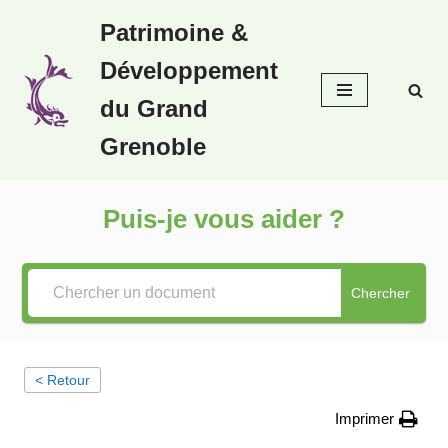
Patrimoine &
Aller
Développement
au
contenu
du Grand
Grenoble
Puis-je vous aider ?
Chercher
< Retour
Imprimer