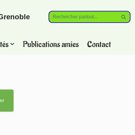
Grenoble
tés
Publications amies
Contact
?
er