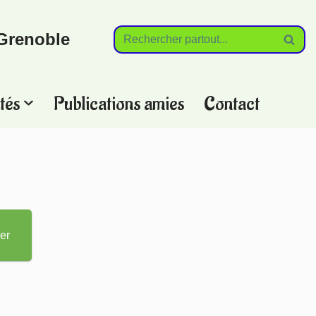
Grenoble
tés
Publications amies
Contact
?
er