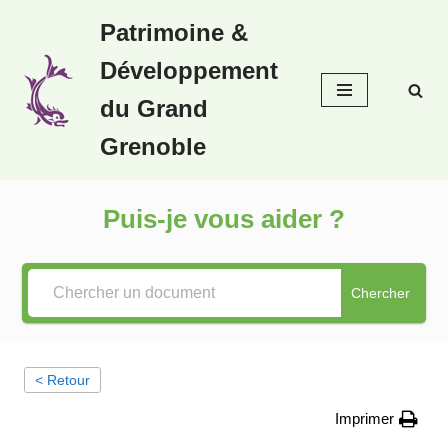
Patrimoine &
Aller
Développement
au
contenu
du Grand
Grenoble
Puis-je vous aider ?
Chercher
< Retour
Imprimer