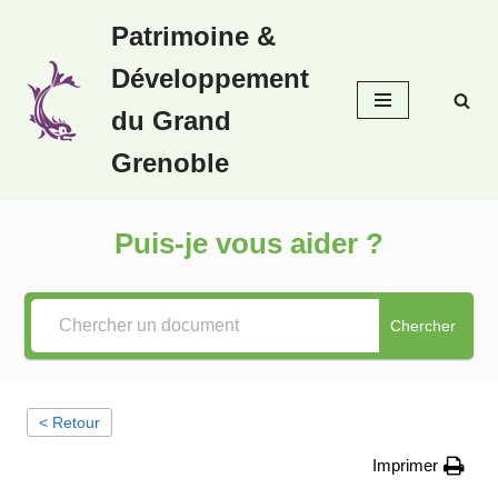
Patrimoine &
Aller
Développement
au
contenu
du Grand
Grenoble
Puis-je vous aider ?
Chercher
< Retour
Imprimer