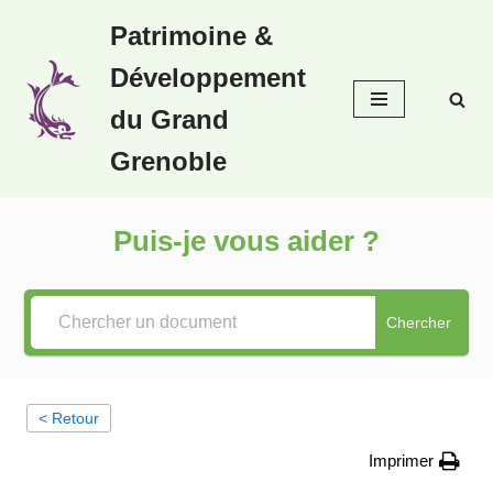
Patrimoine &
Aller
Développement
au
contenu
du Grand
Grenoble
Puis-je vous aider ?
Chercher
< Retour
Imprimer