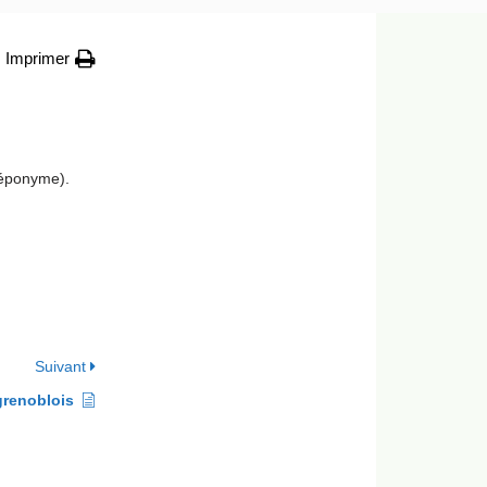
Imprimer
 éponyme).
Suivant
grenoblois