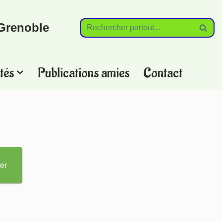
Grenoble
tés
Publications amies
Contact
?
er