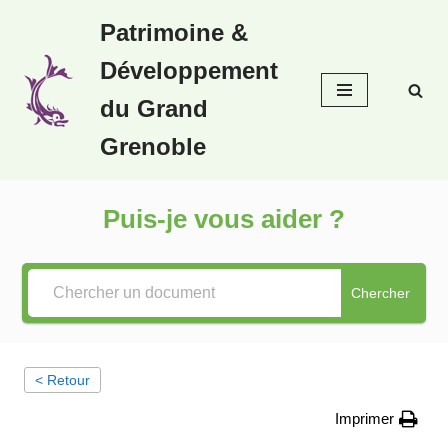
Patrimoine &
Aller
Développement
au
contenu
du Grand
Grenoble
Puis-je vous aider ?
Chercher
< Retour
Imprimer