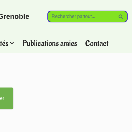
Grenoble
tés
Publications amies
Contact
?
er