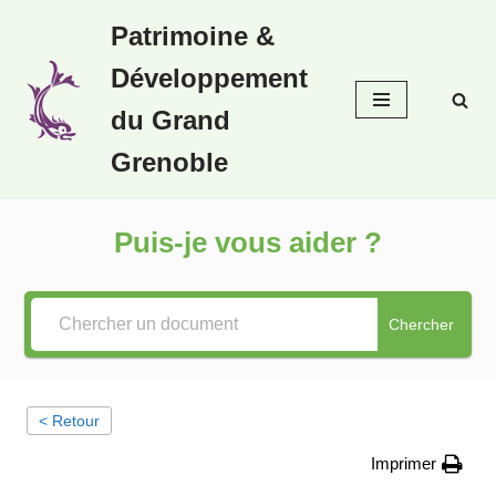
Patrimoine &
Aller
Développement
au
contenu
du Grand
Grenoble
Puis-je vous aider ?
Chercher
< Retour
Imprimer