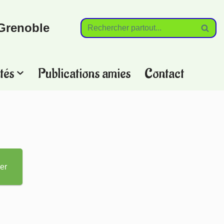
Grenoble
tés
Publications amies
Contact
?
er