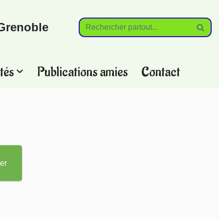
Grenoble
tés
Publications amies
Contact
?
er