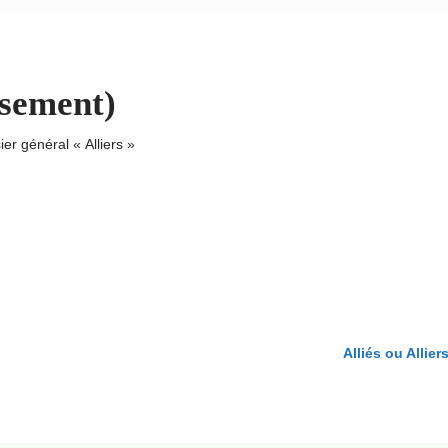
issement)
er général « Alliers »
Alliés ou Allier