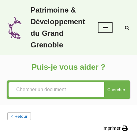
Patrimoine &
Aller
Développement
au
contenu
du Grand
Grenoble
Puis-je vous aider ?
Chercher
< Retour
Imprimer