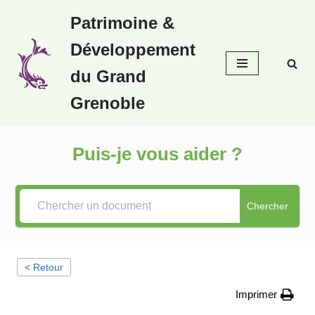
Patrimoine &
Aller
Développement
au
contenu
du Grand
Grenoble
Puis-je vous aider ?
Chercher
< Retour
Imprimer