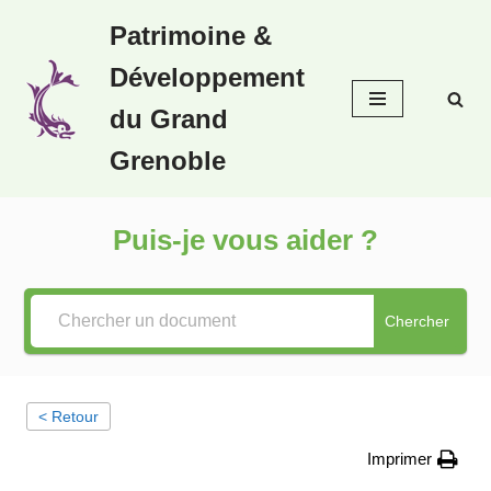
Patrimoine &
Aller
Développement
au
contenu
du Grand
Grenoble
Puis-je vous aider ?
Chercher
< Retour
Imprimer