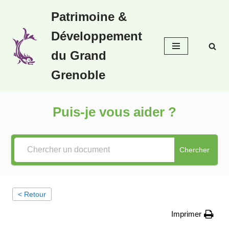
Patrimoine &
Aller
Développement
au
contenu
du Grand
Grenoble
Puis-je vous aider ?
Chercher
< Retour
Imprimer