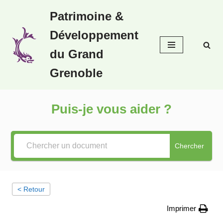
Patrimoine &
Aller
Développement
au
contenu
du Grand
Grenoble
Puis-je vous aider ?
Chercher
< Retour
Imprimer