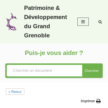
Patrimoine &
Aller
Développement
au
contenu
du Grand
Grenoble
Puis-je vous aider ?
Chercher
< Retour
Imprimer