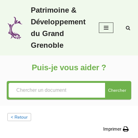
Patrimoine &
Aller
Développement
au
contenu
du Grand
Grenoble
Puis-je vous aider ?
Chercher
< Retour
Imprimer