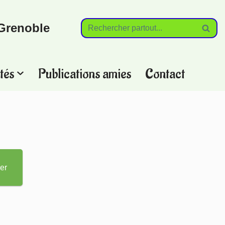
Grenoble
tés
Publications amies
Contact
?
er