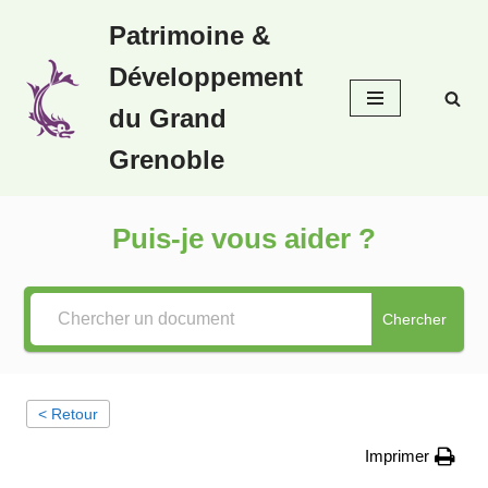
Patrimoine &
Aller
Développement
au
contenu
du Grand
Grenoble
Puis-je vous aider ?
Chercher
< Retour
Imprimer