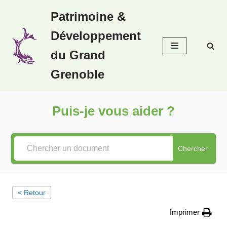
Patrimoine &
Aller
Développement
au
contenu
du Grand
Grenoble
Puis-je vous aider ?
Chercher
< Retour
Imprimer