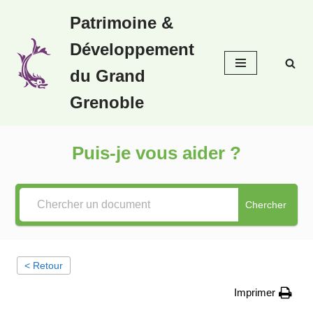
Patrimoine &
Aller
Développement
au
contenu
du Grand
Grenoble
Puis-je vous aider ?
Chercher
< Retour
Imprimer